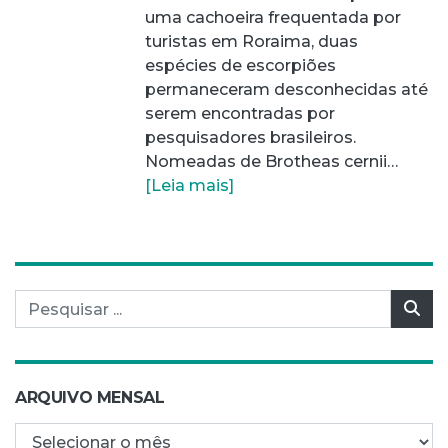
uma cachoeira frequentada por
turistas em Roraima, duas
espécies de escorpiões
permaneceram desconhecidas até
serem encontradas por
pesquisadores brasileiros.
Nomeadas de Brotheas cernii…
[Leia mais]
Pesquisar por:
Pes
ARQUIVO MENSAL
Arquivo mensal