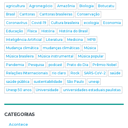
agricultura
Agronegócio
Amazônia
Biologia
Botucatu
Brasil
Cantoras
Cantoras brasileiras
Conservação
Coronavírus
Covid-19
Cultura brasileira
ecologia
Economia
Educação
Física
História
História do Brasil
Inteligência Artificial
Literatura
Medicina
MPB
Mudança climática
mudanças climáticas
Música
Música brasileira
Música instrumental
Música popular
Pandemia
Pesquisa
podcast
Prato do Dia
Prêmio Nobel
Relações INternacionais
rio claro
Rock
SARS-CoV-2
saúde
saúde pública
sustentabilidade
São Paulo
unesp
Unesp 50 anos
Universidade
universidades estaduais paulistas
CATEGORIAS
Acontece