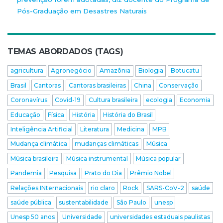
Pós-Graduação em Desastres Naturais
TEMAS ABORDADOS (TAGS)
agricultura
Agronegócio
Amazônia
Biologia
Botucatu
Brasil
Cantoras
Cantoras brasileiras
China
Conservação
Coronavírus
Covid-19
Cultura brasileira
ecologia
Economia
Educação
Física
História
História do Brasil
Inteligência Artificial
Literatura
Medicina
MPB
Mudança climática
mudanças climáticas
Música
Música brasileira
Música instrumental
Música popular
Pandemia
Pesquisa
Prato do Dia
Prêmio Nobel
Relações INternacionais
rio claro
Rock
SARS-CoV-2
saúde
saúde pública
sustentabilidade
São Paulo
unesp
Unesp 50 anos
Universidade
universidades estaduais paulistas