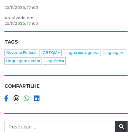
25/11/2025, 17h03
Atualizado em:
25/11/2025, 17h03
TAGS
Governo Federal
LGBTQIA+
Língua portuguesa
Linguagem
Linguagem neutra
Linguística
COMPARTILHE
Compartilhar no Facebook
Compartilhar no Threads
Compartilhar no WhatsApp
Compartilhar no LinkedIn
Pesquisar por:
Pes