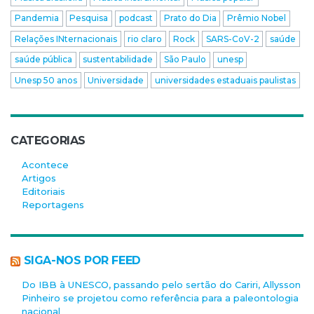
Pandemia
Pesquisa
podcast
Prato do Dia
Prêmio Nobel
Relações INternacionais
rio claro
Rock
SARS-CoV-2
saúde
saúde pública
sustentabilidade
São Paulo
unesp
Unesp 50 anos
Universidade
universidades estaduais paulistas
CATEGORIAS
Acontece
Artigos
Editoriais
Reportagens
SIGA-NOS POR FEED
Do IBB à UNESCO, passando pelo sertão do Cariri, Allysson
Pinheiro se projetou como referência para a paleontologia
nacional