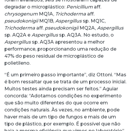
degradar o microplástico:
Penicillium
aff.
chrysogenum
MQ1A,
Trichoderma
aff.
pseudokonigii
MQ1B,
Aspergillus
sp. MQ1C,
Trichoderma
aff.
pseudokonigii
MQ2A,
Aspergillus
sp. AQ2A e
Aspergillus
sp. AQ3A. No estudo, o
Aspergillus
sp. AQ3A apresentou a melhor
performance, proporcionando uma redução de
47% do peso residual de microplástico de
polietileno.
“É um primeiro passo importante”, diz Ottoni. “Mas
é bom ressaltar que se trata de um processo inicial.
Muitos testes ainda precisam ser feitos.” Aguiar
concorda: “Adotamos condições no experimento
que são muito diferentes do que ocorre em
condições naturais. Às vezes, no ambiente, pode
haver mais de um tipo de fungos e mais de um
tipo de plástico, por exemplo. É possível que não
haja a mesma eficiência que vimos no laboratório”,