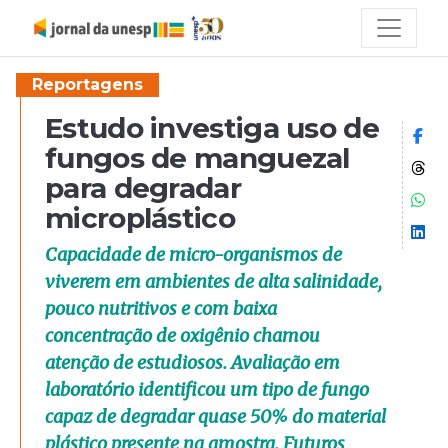
Reportagens
Estudo investiga uso de
Co
fungos de manguezal
Co
para degradar
Co
microplástico
Co
Capacidade de micro-organismos de
viverem em ambientes de alta salinidade,
pouco nutritivos e com baixa
concentração de oxigênio chamou
atenção de estudiosos. Avaliação em
laboratório identificou um tipo de fungo
capaz de degradar quase 50% do material
plástico presente na amostra. Futuros