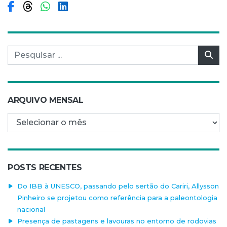
Compartilhar no Facebook
Compartilhar no Threads
Compartilhar no WhatsApp
Compartilhar no LinkedIn
Pesquisar por:
Pes
ARQUIVO MENSAL
Arquivo mensal
POSTS RECENTES
Do IBB à UNESCO, passando pelo sertão do Cariri, Allysson
Pinheiro se projetou como referência para a paleontologia
nacional
Presença de pastagens e lavouras no entorno de rodovias