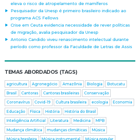
eleva o risco de atropelamento de mamíferos
Pesquisador da Unesp é primeiro brasileiro indicado ao
programa ACS Fellows
Crise em Ceuta evidencia necessidade de rever políticas
de migração, avalia pesquisador da Unesp
Antonio Candido viveu renascimento intelectual durante
período como professor da Faculdade de Letras de Assis
TEMAS ABORDADOS (TAGS)
agricultura
Agronegócio
Amazônia
Biologia
Botucatu
Brasil
Cantoras
Cantoras brasileiras
Conservação
Coronavírus
Covid-19
Cultura brasileira
ecologia
Economia
Educação
Física
História
História do Brasil
Inteligência Artificial
Literatura
Medicina
MPB
Mudança climática
mudanças climáticas
Música
Música brasileira
Música instrumental
Música popular