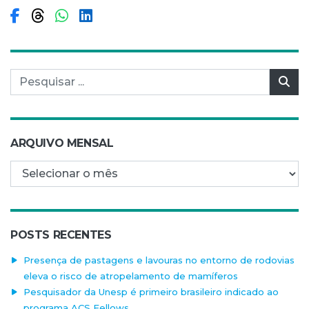
Compartilhar no Facebook
Compartilhar no Threads
Compartilhar no WhatsApp
Compartilhar no LinkedIn
Pesquisar por:
Pes
ARQUIVO MENSAL
Arquivo mensal
POSTS RECENTES
Presença de pastagens e lavouras no entorno de rodovias
eleva o risco de atropelamento de mamíferos
Pesquisador da Unesp é primeiro brasileiro indicado ao
programa ACS Fellows