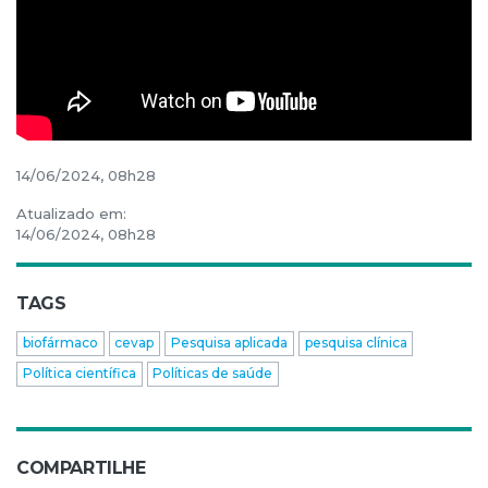
14/06/2024, 08h28
Atualizado em:
14/06/2024, 08h28
TAGS
biofármaco
cevap
Pesquisa aplicada
pesquisa clínica
Política científica
Políticas de saúde
COMPARTILHE