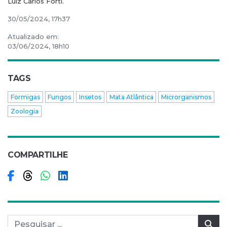
Luiz Carlos Forti.
30/05/2024, 17h37
Atualizado em:
03/06/2024, 18h10
TAGS
Formigas
Fungos
Insetos
Mata Atlântica
Microrganismos
Zoologia
COMPARTILHE
Compartilhar no Facebook
Compartilhar no Threads
Compartilhar no WhatsApp
Compartilhar no LinkedIn
Pesquisar por:
Pes