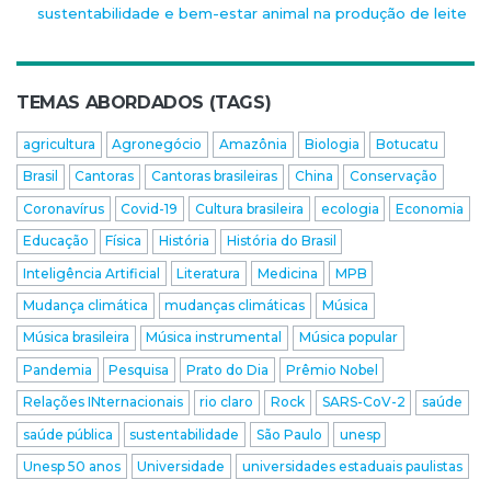
sustentabilidade e bem-estar animal na produção de leite
TEMAS ABORDADOS (TAGS)
agricultura
Agronegócio
Amazônia
Biologia
Botucatu
Brasil
Cantoras
Cantoras brasileiras
China
Conservação
Coronavírus
Covid-19
Cultura brasileira
ecologia
Economia
Educação
Física
História
História do Brasil
Inteligência Artificial
Literatura
Medicina
MPB
Mudança climática
mudanças climáticas
Música
Música brasileira
Música instrumental
Música popular
Pandemia
Pesquisa
Prato do Dia
Prêmio Nobel
Relações INternacionais
rio claro
Rock
SARS-CoV-2
saúde
saúde pública
sustentabilidade
São Paulo
unesp
Unesp 50 anos
Universidade
universidades estaduais paulistas