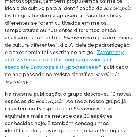
microscópicas, também propusemos os meios
ideais de cultivo para a identificação de
Escovopsis
.
Os fungos tendem a apresentar características
diferentes se forem cultivados em meios,
temperaturas ou nutrientes diferentes, então
analisamos o quanto o
Escovopsis
muda em meios
de cultura diferentes”, diz. A ideia de padronização
e a taxonomia foi descrita no artigo “
Taxonomy
and systematics of the fungus-growing ant
associate Escovopsis (Hypocreaceae)
”, publicado
no ano passado na revista científica
Studies in
Mycology
.
Na mesma publicação, o grupo descreveu 13 novas
espécies de
Escovopsis
. “Ao todo, nosso grupo já
caracterizou 15 espécies de
Escovopsis
. Isso
equivale a mais da metade das 25 espécies
conhecidas hoje. E também conseguimos
identificar dois novos gêneros”, relata Rodrigues.