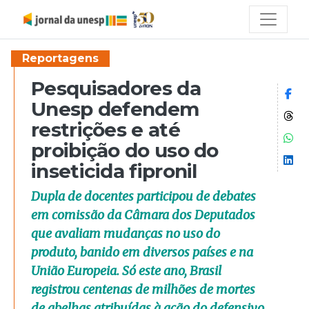
Reportagens
Pesquisadores da
Co
Unesp defendem
Co
restrições e até
Co
proibição do uso do
Co
inseticida fipronil
Dupla de docentes participou de debates
em comissão da Câmara dos Deputados
que avaliam mudanças no uso do
produto, banido em diversos países e na
União Europeia. Só este ano, Brasil
registrou centenas de milhões de mortes
de abelhas atribuídas à ação do defensivo