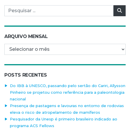
Pesquisar por:
Pes
ARQUIVO MENSAL
Arquivo mensal
POSTS RECENTES
Do IBB à UNESCO, passando pelo sertão do Cariri, Allysson
Pinheiro se projetou como referência para a paleontologia
nacional
Presença de pastagens e lavouras no entorno de rodovias
eleva o risco de atropelamento de mamíferos
Pesquisador da Unesp é primeiro brasileiro indicado ao
programa ACS Fellows