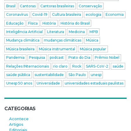
Brasil
Cantoras
Cantoras brasileiras
Conservação
Coronavírus
Covid-19
Cultura brasileira
ecologia
Economia
Educação
Física
História
História do Brasil
Inteligência Artificial
Literatura
Medicina
MPB
Mudança climática
mudanças climáticas
Música
Música brasileira
Música instrumental
Música popular
Pandemia
Pesquisa
podcast
Prato do Dia
Prêmio Nobel
Relações INternacionais
rio claro
Rock
SARS-CoV-2
saúde
saúde pública
sustentabilidade
São Paulo
unesp
Unesp 50 anos
Universidade
universidades estaduais paulistas
CATEGORIAS
Acontece
Artigos
Editoriais