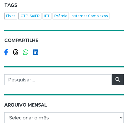
TAGS
Física
ICTP-SAIFR
IFT
Prêmio
sistemas Complexos
COMPARTILHE
Compartilhar no Facebook
Compartilhar no Threads
Compartilhar no WhatsApp
Compartilhar no LinkedIn
Pesquisar por:
Pes
ARQUIVO MENSAL
Arquivo mensal