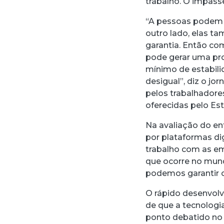
trabalho. O impasse
“A pessoas podem a
outro lado, elas t
garantia. Então c
pode gerar uma pr
mínimo de estabil
desigual”, diz o j
pelos trabalhadore
oferecidas pelo Es
Na avaliação do e
por plataformas di
trabalho com as em
que ocorre no mund
podemos garantir o
O rápido desenvolvi
de que a tecnologi
ponto debatido no