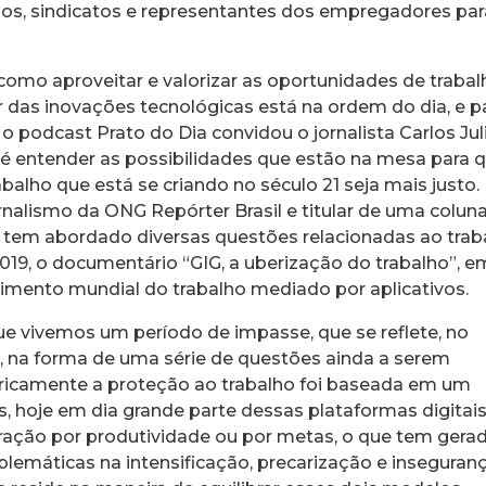
rios, sindicatos e representantes dos empregadores par
como aproveitar e valorizar as oportunidades de trabal
r das inovações tecnológicas está na ordem do dia, e p
o podcast Prato do Dia convidou o jornalista Carlos Ju
acebook
 Threads
 no WhatsApp
ar no LinkedIn
 é entender as possibilidades que estão na mesa para 
balho que está se criando no século 21 seja mais justo.
nalismo da ONG Repórter Brasil e titular de uma colun
l tem abordado diversas questões relacionadas ao trab
2019, o documentário “GIG, a uberização do trabalho”, e
cimento mundial do trabalho mediado por aplicativos.
e vivemos um período de impasse, que se reflete, no
 na forma de uma série de questões ainda a serem
toricamente a proteção ao trabalho foi baseada em um
, hoje em dia grande parte dessas plataformas digitai
ação por produtividade ou por metas, o que tem gera
lemáticas na intensificação, precarização e inseguran