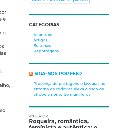
por
e e
CATEGORIAS
r o
Acontece
Artigos
Editoriais
os
Reportagens
ias
s
SIGA-NOS POR FEED
Presença de pastagens e lavouras no
alho,
entorno de rodovias eleva o risco de
atropelamento de mamíferos
eio
Navegação de Post
Roqueira, romântica,
feminista e autêntica: o