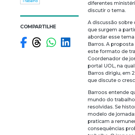
Trabalho
diferentes ministé
discutir o tema.
A discussão sobre 
COMPARTILHE
que surgem a parti
abordar esse tema 
Compartilhar no F
Compartilhar no
Compartilhar
Compartilh
Barros. A proposta
este formato de tra
Coordenador de jor
portal UOL, na qua
Barros dirigiu, em 
que discute o cres
Barroos entende qu
mundo do trabalho,
resolvidas. Se his
modelo de jornadas
praticam a remuner
consequências prob