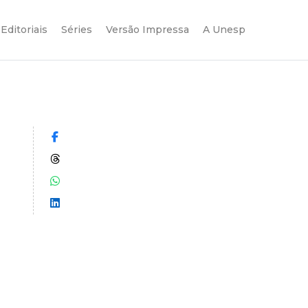
Editoriais
Séries
Versão Impressa
A Unesp
Compartilhar no Facebook
Compartilhar no Threads
Compartilhar no WhatsApp
Compartilhar no LinkedIn