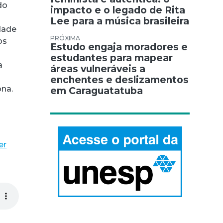
do
impacto e o legado de Rita
Lee para a música brasileira
dade
os
Estudo engaja moradores e
estudantes para mapear
a
áreas vulneráveis a
enchentes e deslizamentos
na.
em Caraguatatuba
á
er