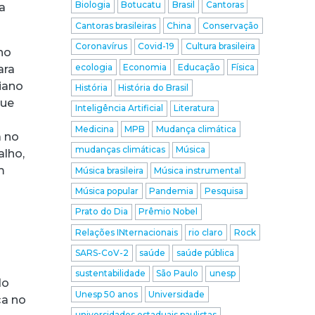
Biologia
Botucatu
Brasil
Cantoras
a
Cantoras brasileiras
China
Conservação
Coronavírus
Covid-19
Cultura brasileira
ho
ecologia
Economia
Educação
Física
ara
liano
História
História do Brasil
que
Inteligência Artificial
Literatura
Medicina
MPB
Mudança climática
a no
mudanças climáticas
Música
alho,
m
Música brasileira
Música instrumental
Música popular
Pandemia
Pesquisa
Prato do Dia
Prêmio Nobel
Relações INternacionais
rio claro
Rock
SARS-CoV-2
saúde
saúde pública
s
sustentabilidade
São Paulo
unesp
do
Unesp 50 anos
Universidade
ça no
universidades estaduais paulistas