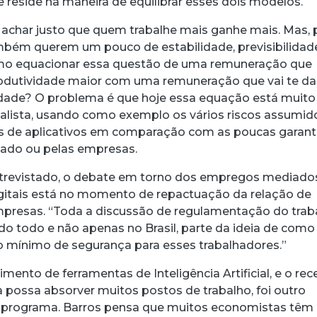
 reside na maneira de equilibrar esses dois modelos.
char justo que quem trabalhe mais ganhe mais. Mas, 
ambém querem um pouco de estabilidade, previsibilidad
omo equacionar essa questão de uma remuneração que
odutividade maior com uma remuneração que vai te da
idade? O problema é que hoje essa equação está muito
ornalista, usando como exemplo os vários riscos assumid
s de aplicativos em comparação com as poucas garant
tado ou pelas empresas.
ntrevistado, o debate em torno dos empregos mediado
gitais está no momento de repactuação da relação de
presas. “Toda a discussão de regulamentação do trab
o todo e não apenas no Brasil, parte da ideia de como
 mínimo de segurança para esses trabalhadores.”
mento de ferramentas de Inteligência Artificial, e o rec
a possa absorver muitos postos de trabalho, foi outro
 programa. Barros pensa que muitos economistas têm