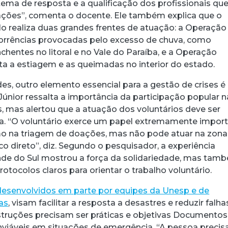
stema de resposta e a qualificação dos profissionais qu
ações”, comenta o docente. Ele também explica que o
o realiza duas grandes frentes de atuação: a Operação
corrências provocadas pelo excesso de chuva, como
hentes no litoral e no Vale do Paraíba, e a Operação
nta a estiagem e as queimadas no interior do estado.
es, outro elemento essencial para a gestão de crises é
 Júnior ressalta a importância da participação popular 
, mas alertou que a atuação dos voluntários deve ser
a. “O voluntário exerce um papel extremamente impor
mo na triagem de doações, mas não pode atuar na zona
co direto”, diz. Segundo o pesquisador, a experiência
nde do Sul mostrou a força da solidariedade, mas tam
otocolos claros para orientar o trabalho voluntário.
desenvolvidos em parte por equipes da Unesp e de
ras
, visam facilitar a resposta a desastres e reduzir falha
nstruções precisam ser práticas e objetivas Documentos
nviáveis em situações de emergência. “A pessoa precis