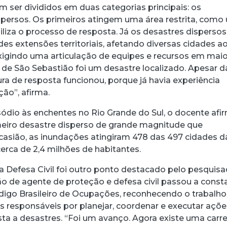
 ser divididos em duas categorias principais: os
ispersos. Os primeiros atingem uma área restrita, como
iliza o processo de resposta. Já os desastres dispersos
es extensões territoriais, afetando diversas cidades a
gindo uma articulação de equipes e recursos em maio
e de São Sebastião foi um desastre localizado. Apesar d
ura de resposta funcionou, porque já havia experiência
ção”, afirma.
ódio às enchentes no Rio Grande do Sul, o docente afi
imeiro desastre disperso de grande magnitude que
casião, as inundações atingiram 478 das 497 cidades d
cerca de 2,4 milhões de habitantes.
a Defesa Civil foi outro ponto destacado pelo pesquisa
ão de agente de proteção e defesa civil passou a const
digo Brasileiro de Ocupações, reconhecendo o trabalho
is responsáveis por planejar, coordenar e executar açõ
a a desastres. “Foi um avanço. Agora existe uma carrei