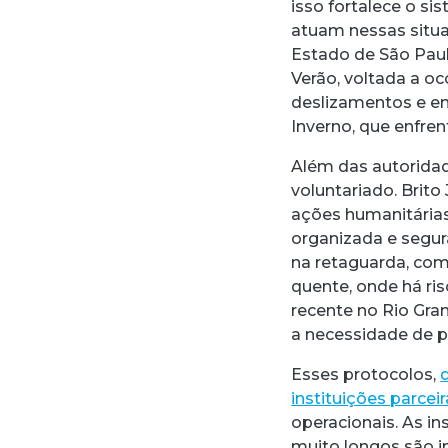
isso fortalece o si
atuam nessas situ
Estado de São Paul
Verão, voltada a o
deslizamentos e enc
Inverno, que enfre
Além das autoridad
voluntariado. Brito
ações humanitárias
organizada e segur
na retaguarda, co
quente, onde há ris
recente no Rio Gra
a necessidade de pr
Esses protocolos,
instituições parcei
operacionais. As i
muito longos são i