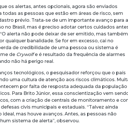
acebook
 Threads
 no WhatsApp
ar no LinkedIn
ue os alertas, antes opcionais, agora são enviados
 todas as pessoas que estão em áreas de risco, sem
astro prévio. Trata-se de um importante avanço para 
o no Brasil, mas é preciso adotar certos cuidados ante
. “O alerta não pode deixar de ser emitido, mas també
or qualquer banalidade. Se for em excesso, cai no
A perda de credibilidade de uma pessoa ou sistema é
ome de
Crywolf
e é resultado da frequência de alarmes
ndo não há perigo real.
ços tecnológicos, o pesquisador reforçou que o país
indo uma cultura de atenção aos riscos climáticos. Muit
contecem por falta de resposta adequada da população
icos. Para Brito Júnior, essa conscientização vem send
cos, com a criação de centrais de monitoramento e co
defesas civis municipais e estaduais. “Talvez ainda
 ideal, mas houve avanços. Antes, as pessoas não
um sistema de alerta”, observou.