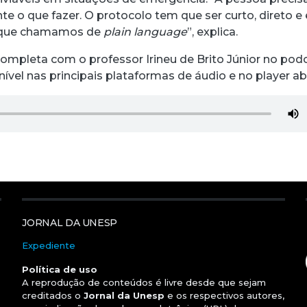
e o que fazer. O protocolo tem que ser curto, direto e
o que chamamos de
plain language
”, explica.
completa com o professor Irineu de Brito Júnior no pod
nível nas principais plataformas de áudio e no player ab
JORNAL DA UNESP
Expediente
Política de uso
A reprodução de conteúdos é livre desde que sejam
creditados o
Jornal da Unesp
e os respectivos autores,