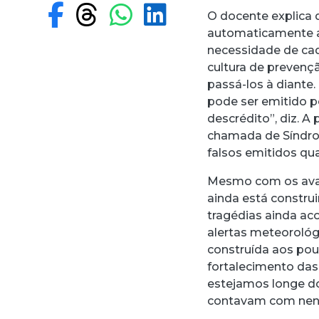
Compartilhar no F
Compartilhar no
Compartilhar
Compartilh
O docente explica q
automaticamente a
necessidade de cad
cultura de prevençã
passá-los à diante
pode ser emitido p
descrédito”, diz. 
chamada de Síndr
falsos emitidos qua
Mesmo com os avan
ainda está constru
tragédias ainda a
alertas meteorológ
construída aos pou
fortalecimento das 
estejamos longe do
contavam com nenh