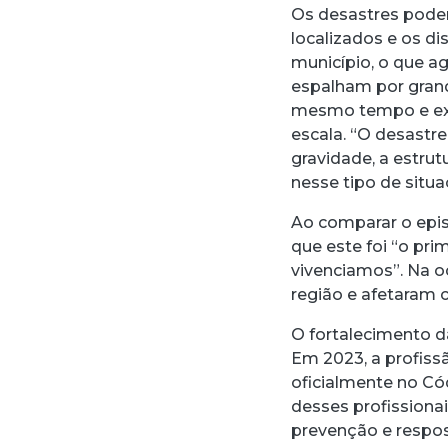
Os desastres podem
localizados e os d
município, o que ag
espalham por grand
mesmo tempo e exi
escala. “O desastr
gravidade, a estrut
nesse tipo de situa
Ao comparar o epis
que este foi “o pr
vivenciamos”. Na o
região e afetaram 
O fortalecimento d
Em 2023, a profiss
oficialmente no Có
desses profissiona
prevenção e respost