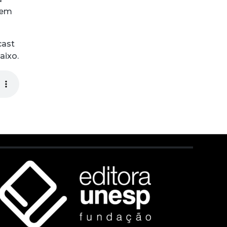
 em
cast
aixo.