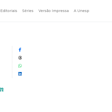
Editoriais
Séries
Versão Impressa
A Unesp
Compartilhar no Facebook
Compartilhar no Threads
Compartilhar no WhatsApp
Compartilhar no LinkedIn
em