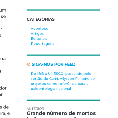
 um
 se
CATEGORIAS
o
Acontece
r
Artigos
a
Editoriais
Reportagens
rma
SIGA-NOS POR FEED
a
Do IBB à UNESCO, passando pelo
sertão do Cariri, Allysson Pinheiro se
projetou como referência para a
dor.
paleontologia nacional
ar
es de
Navegação de Post
Grande número de mortos
ra, e