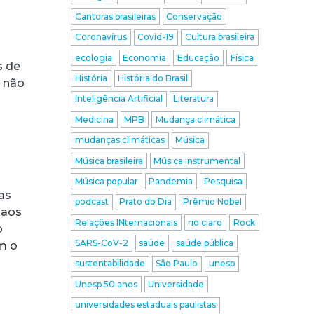
Cantoras brasileiras
Conservação
Coronavírus
Covid-19
Cultura brasileira
a
ecologia
Economia
Educação
Física
s de
História
História do Brasil
m não
Inteligência Artificial
Literatura
Medicina
MPB
Mudança climática
mudanças climáticas
Música
Música brasileira
Música instrumental
Música popular
Pandemia
Pesquisa
as
podcast
Prato do Dia
Prêmio Nobel
 aos
Relações INternacionais
rio claro
Rock
o
SARS-CoV-2
saúde
saúde pública
m o
sustentabilidade
São Paulo
unesp
Unesp 50 anos
Universidade
universidades estaduais paulistas