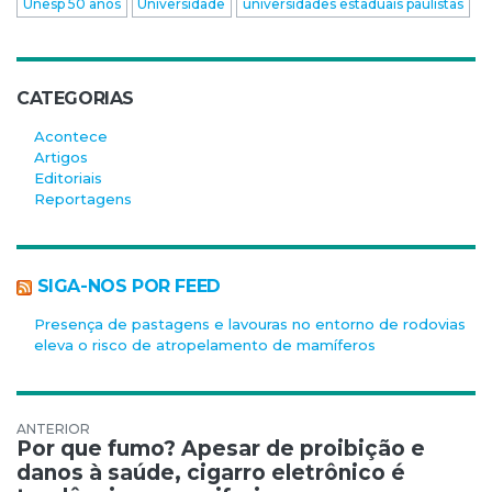
Unesp 50 anos
Universidade
universidades estaduais paulistas
CATEGORIAS
Acontece
Artigos
Editoriais
Reportagens
SIGA-NOS POR FEED
Presença de pastagens e lavouras no entorno de rodovias
eleva o risco de atropelamento de mamíferos
Navegação de Post
Por que fumo? Apesar de proibição e
danos à saúde, cigarro eletrônico é