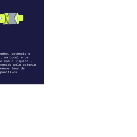
acebook
 Threads
 no WhatsApp
ar no LinkedIn