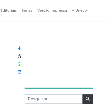
Editoriais
Séries
Versão Impressa
A Unesp
Compartilhar no Facebook
Compartilhar no Threads
Compartilhar no WhatsApp
Compartilhar no LinkedIn
Pesquisar por:
Pesquisar